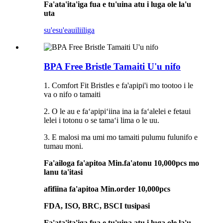
Fa'ata'ita'iga fua e tu'uina atu i luga ole la'u
uta
su'esu'e
auiliiliga
BPA Free Bristle Tamaiti U'u nifo
1. Comfort Fit Bristles e fa'apipi'i mo tootoo i le
va o nifo o tamaiti
2. O le au e faʻapipiʻiina ina ia faʻalelei e fetaui
lelei i totonu o se tamaʻi lima o le uu.
3. E malosi ma umi mo tamaiti pulumu fulunifo e
tumau moni.
Fa'ailoga fa'apitoa Min.fa'atonu 10,000pcs mo
lanu ta'itasi
afifiina fa'apitoa Min.order 10,000pcs
FDA, ISO, BRC, BSCI tusipasi
Fa'ata'ita'iga fua e tu'uina atu i luga ole la'u