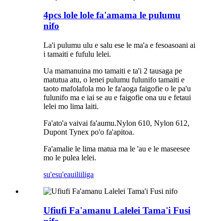
4pcs lole lole fa'amama le pulumu
nifo
La'i pulumu ulu e salu ese le ma'a e fesoasoani ai
i tamaiti e fufulu lelei.
Ua mamanuina mo tamaiti e ta'i 2 tausaga pe
matutua atu, o lenei pulumu fulunifo tamaiti e
taoto mafolafola mo le fa'aoga faigofie o le pa'u
fulunifo ma e iai se au e faigofie ona uu e fetaui
lelei mo lima laiti.
Fa'ato'a vaivai fa'aumu.Nylon 610, Nylon 612,
Dupont Tynex po'o fa'apitoa.
Fa'amalie le lima matua ma le 'au e le maseesee
mo le pulea lelei.
su'esu'e
auiliiliga
Ufiufi Fa'amanu Lalelei Tama'i Fusi