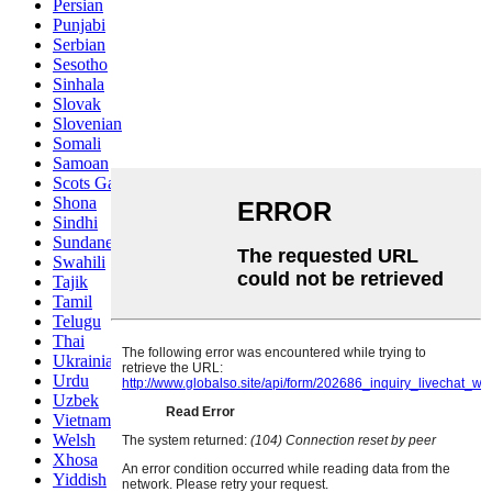
Persian
Punjabi
Serbian
Sesotho
Sinhala
Slovak
Slovenian
Somali
Samoan
Scots Gaelic
Shona
Sindhi
Sundanese
Swahili
Tajik
Tamil
Telugu
Thai
Ukrainian
Urdu
Uzbek
Vietnamese
Welsh
Xhosa
Yiddish