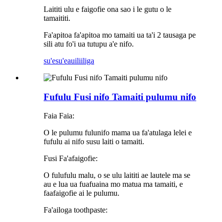
Laititi ulu e faigofie ona sao i le gutu o le
tamaititi.
Fa'apitoa fa'apitoa mo tamaiti ua ta'i 2 tausaga pe
sili atu fo'i ua tutupu a'e nifo.
su'esu'e
auiliiliga
Fufulu Fusi nifo Tamaiti pulumu nifo
Faia Faia:
O le pulumu fulunifo mama ua fa'atulaga lelei e
fufulu ai nifo susu laiti o tamaiti.
Fusi Fa'afaigofie:
O fulufulu malu, o se ulu laititi ae lautele ma se
au e lua ua fuafuaina mo matua ma tamaiti, e
faafaigofie ai le pulumu.
Fa'ailoga toothpaste: