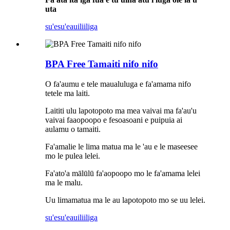
uta
su'esu'e
auiliiliga
BPA Free Tamaiti nifo nifo
O fa'aumu e tele maualuluga e fa'amama nifo
tetele ma laiti.
Laititi ulu lapotopoto ma mea vaivai ma fa'au'u
vaivai faaopoopo e fesoasoani e puipuia ai
aulamu o tamaiti.
Fa'amalie le lima matua ma le 'au e le maseesee
mo le pulea lelei.
Fa'ato'a mālūlū fa'aopoopo mo le fa'amama lelei
ma le malu.
Uu limamatua ma le au lapotopoto mo se uu lelei.
su'esu'e
auiliiliga