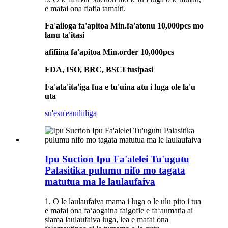
e mafai ona fiafia tamaiti.
Fa'ailoga fa'apitoa Min.fa'atonu 10,000pcs mo
lanu ta'itasi
afifiina fa'apitoa Min.order 10,000pcs
FDA, ISO, BRC, BSCI tusipasi
Fa'ata'ita'iga fua e tu'uina atu i luga ole la'u
uta
su'esu'e
auiliiliga
Ipu Suction Ipu Fa'alelei Tu'ugutu
Palasitika pulumu nifo mo tagata
matutua ma le laulaufaiva
1. O le laulaufaiva mama i luga o le ulu pito i tua
e mafai ona faʻaogaina faigofie e faʻaumatia ai
siama laulaufaiva luga, lea e mafai ona