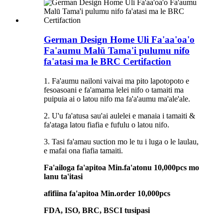
German Design Home Uli Fa'aa'oa'o
Fa'aumu Malū Tama'i pulumu nifo
fa'atasi ma le BRC Certifaction
1. Fa'aumu nailoni vaivai ma pito lapotopoto e
fesoasoani e fa'amama lelei nifo o tamaiti ma
puipuia ai o latou nifo ma fa'a'aumu ma'ale'ale.
2. U'u fa'atusa sau'ai aulelei e manaia i tamaiti &
fa'ataga latou fiafia e fufulu o latou nifo.
3. Tasi fa'amau suction mo le tu i luga o le laulau,
e mafai ona fiafia tamaiti.
Fa'ailoga fa'apitoa Min.fa'atonu 10,000pcs mo
lanu ta'itasi
afifiina fa'apitoa Min.order 10,000pcs
FDA, ISO, BRC, BSCI tusipasi