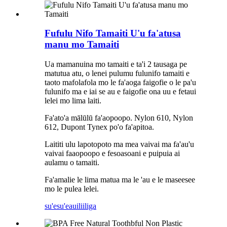
Fufulu Nifo Tamaiti U'u fa'atusa
manu mo Tamaiti
Ua mamanuina mo tamaiti e ta'i 2 tausaga pe
matutua atu, o lenei pulumu fulunifo tamaiti e
taoto mafolafola mo le fa'aoga faigofie o le pa'u
fulunifo ma e iai se au e faigofie ona uu e fetaui
lelei mo lima laiti.
Fa'ato'a mālūlū fa'aopoopo. Nylon 610, Nylon
612, Dupont Tynex po'o fa'apitoa.
Laititi ulu lapotopoto ma mea vaivai ma fa'au'u
vaivai faaopoopo e fesoasoani e puipuia ai
aulamu o tamaiti.
Fa'amalie le lima matua ma le 'au e le maseesee
mo le pulea lelei.
su'esu'e
auiliiliga