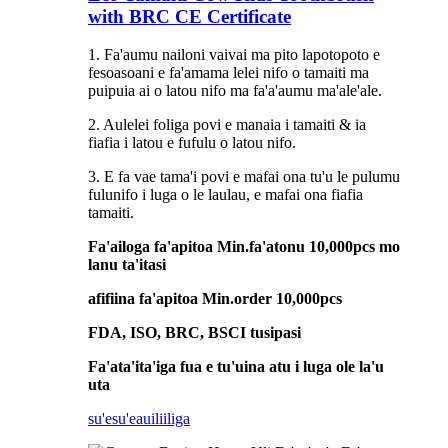
with BRC CE Certificate
1. Fa'aumu nailoni vaivai ma pito lapotopoto e
fesoasoani e fa'amama lelei nifo o tamaiti ma
puipuia ai o latou nifo ma fa'a'aumu ma'ale'ale.
2. Aulelei foliga povi e manaia i tamaiti & ia
fiafia i latou e fufulu o latou nifo.
3. E fa vae tama'i povi e mafai ona tu'u le pulumu
fulunifo i luga o le laulau, e mafai ona fiafia
tamaiti.
Fa'ailoga fa'apitoa Min.fa'atonu 10,000pcs mo
lanu ta'itasi
afifiina fa'apitoa Min.order 10,000pcs
FDA, ISO, BRC, BSCI tusipasi
Fa'ata'ita'iga fua e tu'uina atu i luga ole la'u
uta
su'esu'e
auiliiliga