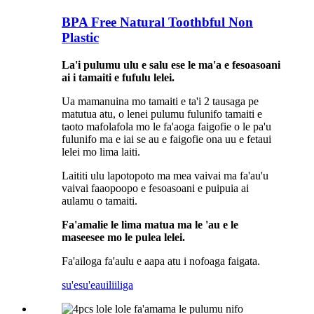
BPA Free Natural Toothbful Non
Plastic
La'i pulumu ulu e salu ese le ma'a e fesoasoani
ai i tamaiti e fufulu lelei.
Ua mamanuina mo tamaiti e ta'i 2 tausaga pe
matutua atu, o lenei pulumu fulunifo tamaiti e
taoto mafolafola mo le fa'aoga faigofie o le pa'u
fulunifo ma e iai se au e faigofie ona uu e fetaui
lelei mo lima laiti.
Laititi ulu lapotopoto ma mea vaivai ma fa'au'u
vaivai faaopoopo e fesoasoani e puipuia ai
aulamu o tamaiti.
Fa'amalie le lima matua ma le 'au e le
maseesee mo le pulea lelei.
Fa'ailoga fa'aulu e aapa atu i nofoaga faigata.
su'esu'e
auiliiliga