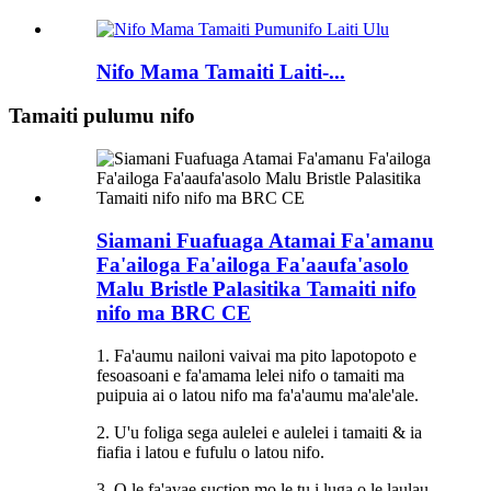
Nifo Mama Tamaiti Laiti-...
Tamaiti pulumu nifo
Siamani Fuafuaga Atamai Fa'amanu
Fa'ailoga Fa'ailoga Fa'aaufa'asolo
Malu Bristle Palasitika Tamaiti nifo
nifo ma BRC CE
1. Fa'aumu nailoni vaivai ma pito lapotopoto e
fesoasoani e fa'amama lelei nifo o tamaiti ma
puipuia ai o latou nifo ma fa'a'aumu ma'ale'ale.
2. U'u foliga sega aulelei e aulelei i tamaiti & ia
fiafia i latou e fufulu o latou nifo.
3. O le fa'avae suction mo le tu i luga o le laulau,