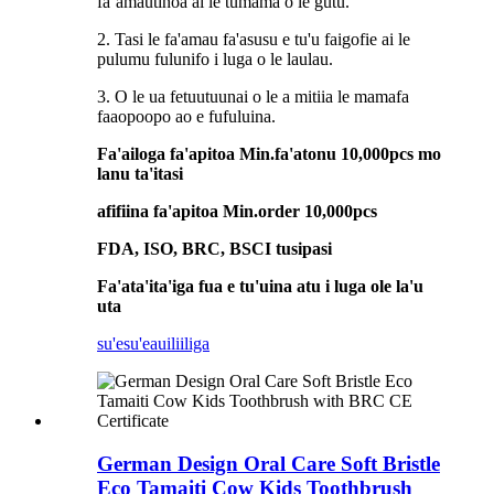
faʻamautinoa ai le tumama o le gutu.
2. Tasi le fa'amau fa'asusu e tu'u faigofie ai le
pulumu fulunifo i luga o le laulau.
3. O le ua fetuutuunai o le a mitiia le mamafa
faaopoopo ao e fufuluina.
Fa'ailoga fa'apitoa Min.fa'atonu 10,000pcs mo
lanu ta'itasi
afifiina fa'apitoa Min.order 10,000pcs
FDA, ISO, BRC, BSCI tusipasi
Fa'ata'ita'iga fua e tu'uina atu i luga ole la'u
uta
su'esu'e
auiliiliga
German Design Oral Care Soft Bristle
Eco Tamaiti Cow Kids Toothbrush