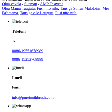
Oloa vevela
-
Sitemap
-
AMP Fe'avea'i
Oloa Mama Taugutu
,
Fusi nifo nifo
,
Tausiga Soifua Maloloina
,
Mea
Fa'amamā
,
Tausiga o le Laugutu
,
Fusi nifo nifo
,
Telefoni
Tel
0086-19551678989
0086-15252768989
I-meli
I-meli
info@puretoothbrush.com