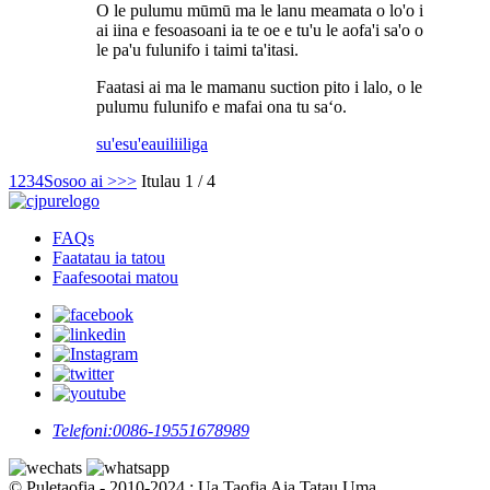
O le pulumu mūmū ma le lanu meamata o lo'o i
ai iina e fesoasoani ia te oe e tu'u le aofa'i sa'o o
le pa'u fulunifo i taimi ta'itasi.
Faatasi ai ma le mamanu suction pito i lalo, o le
pulumu fulunifo e mafai ona tu saʻo.
su'esu'e
auiliiliga
1
2
3
4
Sosoo ai >
>>
Itulau 1 / 4
FAQs
Faatatau ia tatou
Faafesootai matou
Telefoni:
0086-19551678989
© Puletaofia - 2010-2024 : Ua Taofia Aia Tatau Uma.