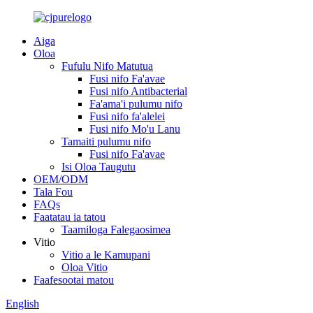
Aiga
Oloa
Fufulu Nifo Matutua
Fusi nifo Fa'avae
Fusi nifo Antibacterial
Fa'ama'i pulumu nifo
Fusi nifo fa'alelei
Fusi nifo Mo'u Lanu
Tamaiti pulumu nifo
Fusi nifo Fa'avae
Isi Oloa Taugutu
OEM/ODM
Tala Fou
FAQs
Faatatau ia tatou
Taamiloga Falegaosimea
Vitio
Vitio a le Kamupani
Oloa Vitio
Faafesootai matou
English