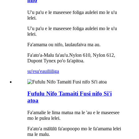
nifo
U'u pa'u e le maseesee foliga aulelei mo le u'u
lelei.
U'u pa'u e le maseesee foliga aulelei mo le u'u
lelei.
Fa'amama ou nifo, laulaufaiva ma au.
Fa'ato'a-Malu fa'au'u.Nylon 610, Nylon 612,
Dupont Tynex po'o fa'apitoa.
su'esu'e
auiliiliga
Fufulu Nifo Tamaiti Fusi nifo Si'i
atoa
Fa'amalie le lima matua ma le 'au e le maseesee
mo le pulea lelei.
Fa'ato'a mālūlū fa'aopoopo mo le fa'amama lelei
ma le malu.