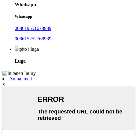
Whatsapp
Whatsapp
008619551678989
008615252768989
Luga
Auina imeli
x